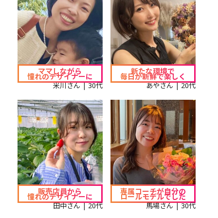
ママしながら
新たな環境で
憧れのデザイナーに
毎日が新鮮で楽しく
米川さん | 30代
あやさん | 20代
販売店員から
専属コーチが自分の
憧れのデザイナーに
ロールモデルでした
田中さん | 20代
馬場さん | 30代