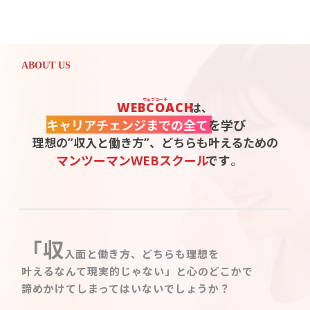
ABOUT US
ウェブコーチ
WEBCOACH
は、
キャリアチェンジまでの全て
を学び
理想の”収入と働き方”、どちらも叶えるための
マンツーマンWEBスクール
です
。
「収
入面と働き方、どちらも理想を
叶えるなんて現実的じゃない」と心のどこかで
諦めかけてしまってはいないでしょうか？