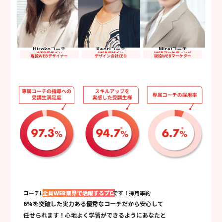
Hirokoコーチ
Kaoriコーチ
Miraiコーチ
WEBデザイン
WEBデザイン
WEBマーケティング
現役WEBデザイナー
デザイン会社CEO
現役WEBマーケター
コーチは
全員WEB業界で活躍するプロ
です！採用率約
6%を突破した実力ある優秀なコーチだから安心して
任せられます！心地よく学習ができるようにあなたと