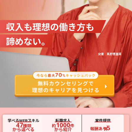
収入も理想の働き方も
諦めない。
女優 真野恵里菜
学べるWEBスキル
転職求人
案件提供
47
1000
種類
約
件
5
※2
報酬あり
件
から選べる
から紹介