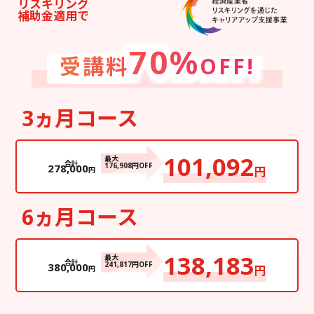
リスキリング
補助金適用で
70%
受講料
OFF!
3ヵ月コース
101,092
最大
合計
176,908円OFF
278,000
円
円
6ヵ月コース
138,183
最大
合計
241,817円OFF
380,000
円
円