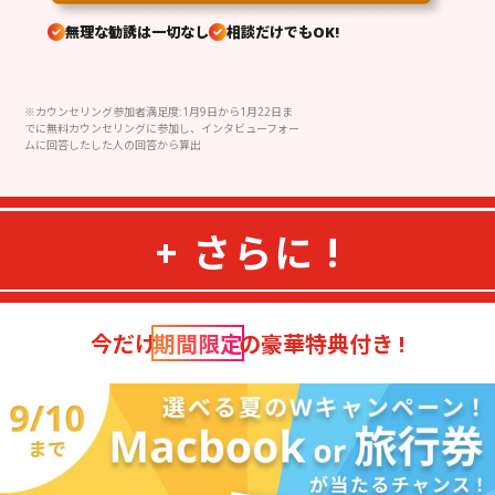
無理な勧誘は一切なし
相談だけでもOK!
※カウンセリング参加者満足度:1月9日から1月22日ま
でに無料カウンセリングに参加し、インタビューフォー
ムに回答したした人の回答から算出
+ さらに !
今だけ
期間限定
の豪華特典付き !