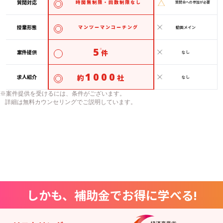
質問対応
時間無制限・回数制限なし
質問会への参加が必要
授業形態
マンツーマンコーチング
動画メイン
5
※
件
案件提供
なし
1000
約
社
求人紹介
なし
※案件提供を受けるには、条件がございます。
詳細は無料カウンセリングでご説明しています。
しかも、補助金でお得に学べる!